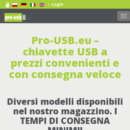
Login
|
Tog
nav
Pro-USB.eu –
chiavette USB a
prezzi convenienti e
con consegna veloce
Diversi modelli disponibili
nel nostro magazzino. I
TEMPI DI CONSEGNA