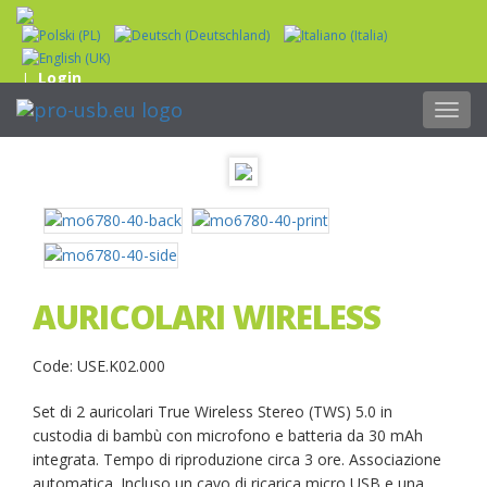
Login
|
Toggl
navig
AURICOLARI WIRELESS
Code: USE.K02.000
Set di 2 auricolari True Wireless Stereo (TWS) 5.0 in
custodia di bambù con microfono e batteria da 30 mAh
integrata. Tempo di riproduzione circa 3 ore. Associazione
automatica. Incluso un cavo di ricarica micro USB e una