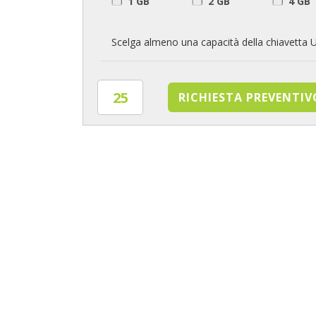
1 GB
2 GB
4 GB
Scelga almeno una capacità della chiavetta 