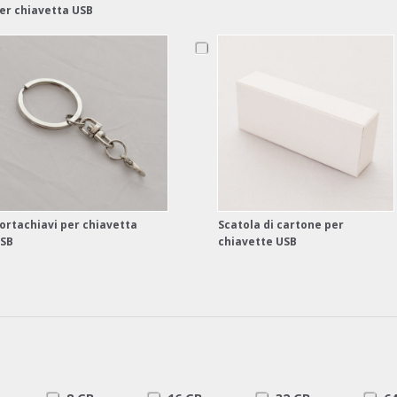
er chiavetta USB
ortachiavi per chiavetta
Scatola di cartone per
SB
chiavette USB