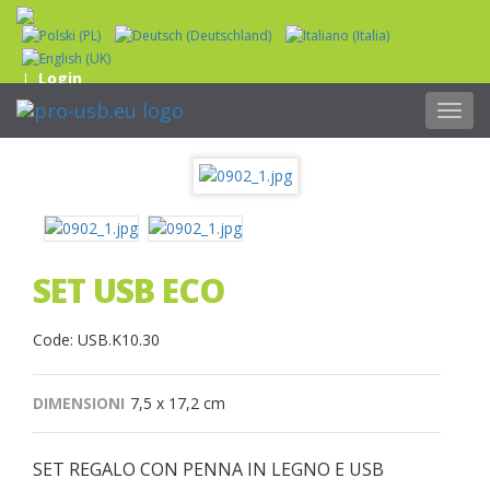
Login
|
Toggl
navig
SET USB ECO
Code: USB.K10.30
DIMENSIONI
7,5 x 17,2 cm
SET REGALO CON PENNA IN LEGNO E USB