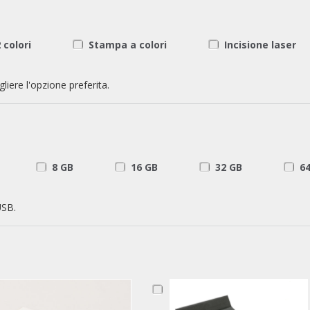
 colori
Stampa a colori
Incisione laser
liere l'opzione preferita.
8 GB
16 GB
32 GB
6
USB.