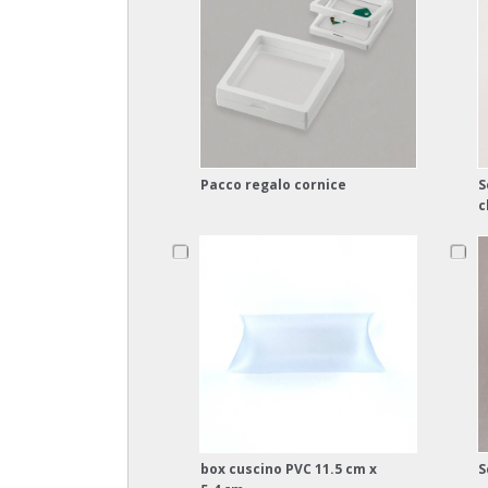
Pacco regalo cornice
S
c
box cuscino PVC 11.5 cm x
S