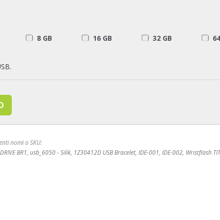
8 GB
16 GB
32 GB
6
USB.
uenti nomi o SKU:
DRIVE BR1, usb_6050 - Silik, 1Z30412D USB Bracelet, IDE-001, IDE-002, Wristflash TI