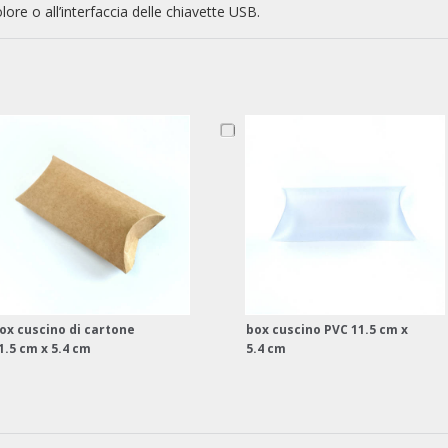
olore o all’interfaccia delle chiavette USB.
ox cuscino di cartone
box cuscino PVC 11.5 cm x
1.5 cm x 5.4 cm
5.4 cm