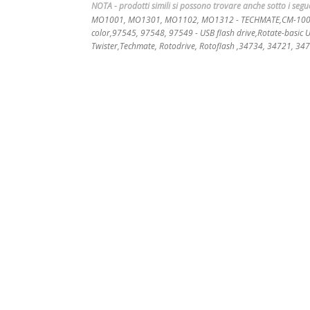
NOTA - prodotti simili si possono trovare anche sotto i seg
MO1001, MO1301, MO1102, MO1312 - TECHMATE,CM-1003 - U
color,97545, 97548, 97549 - USB flash drive,Rotate-basic 
Twister,Techmate, Rotodrive, Rotoflash ,34734, 34721, 3