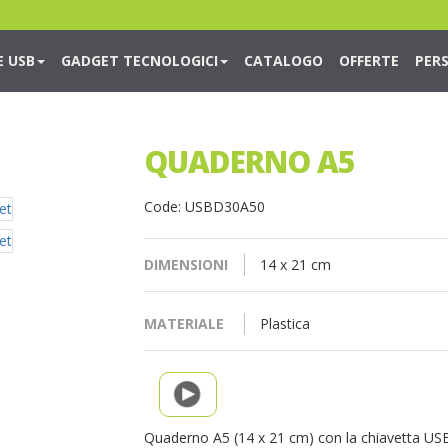
E USB
GADGET TECNOLOGICI
CATALOGO
OFFERTE
PER
QUADERNO A5
Code: USBD30A50
DIMENSIONI
14 x 21 cm
MATERIALE
Plastica
Quaderno A5 (14 x 21 cm) con la chiavetta USB 