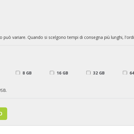
zzo può variare. Quando si scelgono tempi di consegna più lunghi, l'ord
8 GB
16 GB
32 GB
6
USB.