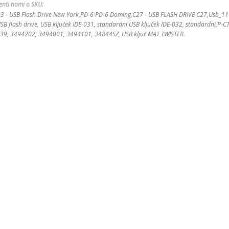
uenti nomi o SKU:
SB Flash Drive New York,PD-6 PD-6 Doming,C27 - USB FLASH DRIVE C27,Usb_1111,
USB flash drive, USB ključek IDE-031, standardni USB ključek IDE-032, standardni,P-
4739, 3494202, 3494001, 3494101, 34844SZ, USB ključ MAT TWISTER.