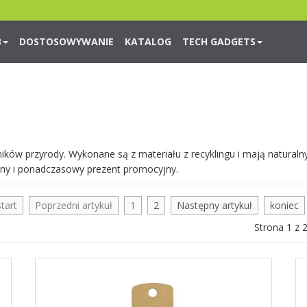
B
DOSTOSOWYWANIE
KATALOG
TECH GADGETS
Nadruk 1 kolor
Nadruk 2 kolory
Nadruk Pełnokolorowy
Grawerowanie laserowe
Naklejka 3D
w przyrody. Wykonane są z materiału z recyklingu i mają naturalny 
lny i ponadczasowy prezent promocyjny.
Czytaj więcej...
start
Poprzedni artykuł
1
2
Następny artykuł
koniec
Strona 1 z 
Nadruk 1 kolor