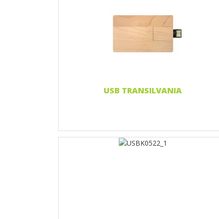
Nadruk 1 kolor
Print two colors
Full-color print
Grawerowanie laserowe
Czytaj więcej...
USB TRANSILVANIA
Nadruk 1 kolor
Print two colors
Full-color print
Grawerowanie laserowe