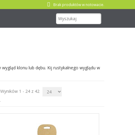
Brak produktów w notowacie.
Nadruk 1 kolor
Nadruk 2 kolory
Nadruk Pełnokolorowy
Grawerowanie laserowe
Naklejka 3D
wygląd klonu lub dębu. Kij rustykalnego wyglądu w
Czytaj więcej...
Wyników 1 - 24 z 42
2
Nadruk 1 kolor