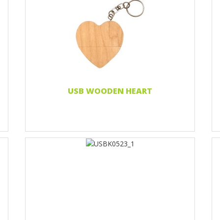
Nadruk 1 kolor
Print two colors
Full-color print
Grawerowanie laserowe
Czytaj więcej...
USB WOODEN HEART
Nadruk 1 kolor
Print two colors
Full-color print
Grawerowanie laserowe