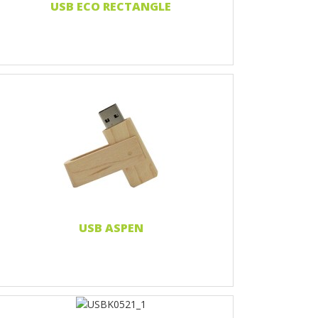
USB ECO RECTANGLE
Nadruk 1 kolor
Print two colors
Full-color print
Grawerowanie laserowe
Czytaj więcej...
USB ASPEN