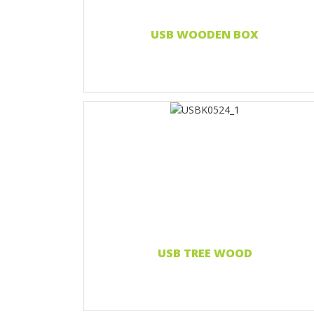
Czytaj więcej...
USB WOODEN BOX
Nadruk 1 kolor
Print two colors
Full-color print
Grawerowanie laserowe
Czytaj więcej...
USB TREE WOOD