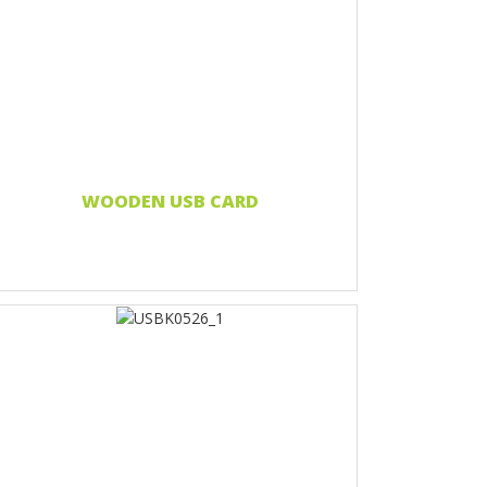
Nadruk 1 kolor
Print two colors
Full-color print
Grawerowanie laserowe
Czytaj więcej...
WOODEN USB CARD
Nadruk 1 kolor
Print two colors
Full-color print
Grawerowanie laserowe