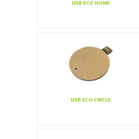
USB ECO HOME
Nadruk 1 kolor
Nadruk 2 kolory
Nadruk Pełnokolorowy
Grawerowanie laserowe
Naklejka 3D
Czytaj więcej...
USB ECO CIRCLE