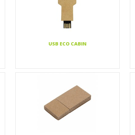
Nadruk 2 kolory
Nadruk Pełnokolorowy
Grawerowanie laserowe
Czytaj więcej...
USB ECO CABIN
Nadruk 1 kolor
Nadruk 2 kolory
Nadruk Pełnokolorowy
Grawerowanie laserowe
Naklejka 3D
Czytaj więcej...