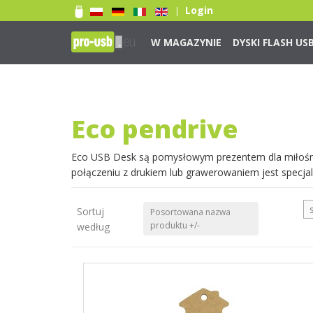
Login
|
W MAGAZYNIE
DYSKI FLASH US
Nadruk 1 kolor
Nadruk 2 kolory
Nadruk Pełnokolorowy
Eco pendrive
Grawerowanie laserowe
Naklejka 3D
Eco USB Desk są pomysłowym prezentem dla miłośnikó
połączeniu z drukiem lub grawerowaniem jest specja
Czytaj więcej...
Sortuj
Posortowana nazwa
produktu +/-
według
Nadruk 1 kolor