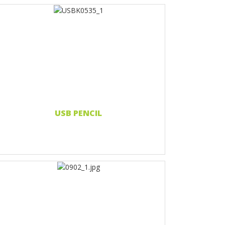
Nadruk 1 kolor
Nadruk 2 kolory
Nadruk Pełnokolorowy
Grawerowanie laserowe
Czytaj więcej...
USB PENCIL