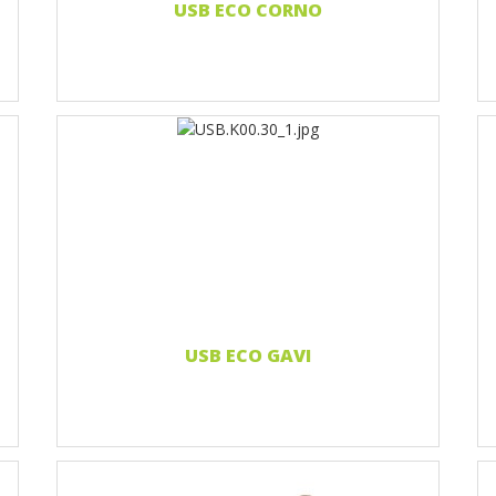
USB ECO CORNO
Nadruk 1 kolor
Nadruk 2 kolory
Nadruk Pełnokolorowy
Grawerowanie laserowe
Naklejka 3D
Czytaj więcej...
USB ECO GAVI