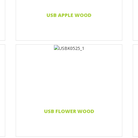
Czytaj więcej...
USB APPLE WOOD
Nadruk 1 kolor
Print two colors
Full-color print
Grawerowanie laserowe
Czytaj więcej...
USB FLOWER WOOD