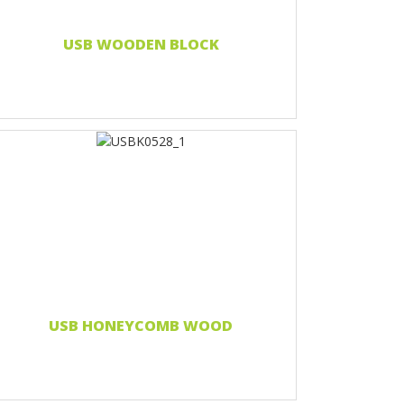
Czytaj więcej...
USB WOODEN BLOCK
Nadruk 1 kolor
Print two colors
Full-color print
Grawerowanie laserowe
Czytaj więcej...
USB HONEYCOMB WOOD