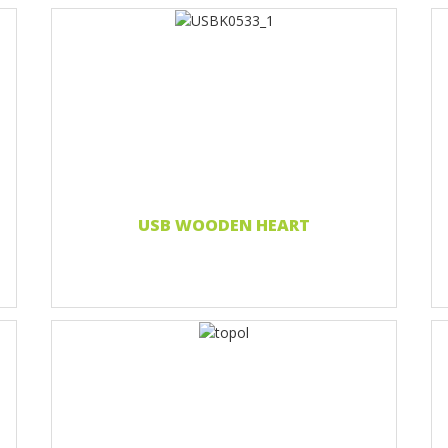
Nadruk 1 kolor
Nadruk 2 kolory
Nadruk Pełnokolorowy
Grawerowanie laserowe
Czytaj więcej...
USB WOODEN HEART