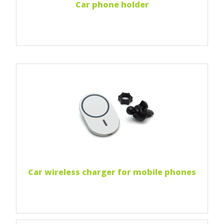
Car phone holder
Print 1 color
Print two colors
Full-color print
Czytaj więcej...
Car wireless charger for mobile phones