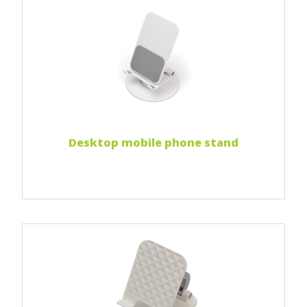
Print 1 color
Print two colors
Full-color print
Czytaj więcej...
Desktop mobile phone stand
Print 1 color
Print two colors