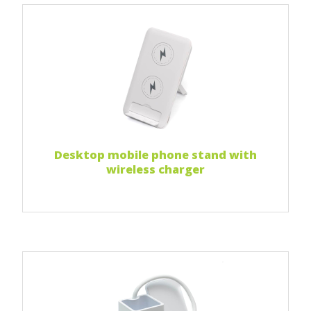
Print 1 color
Print two colors
Full-color print
Czytaj więcej...
Desktop mobile phone stand with
wireless charger
Print 1 color