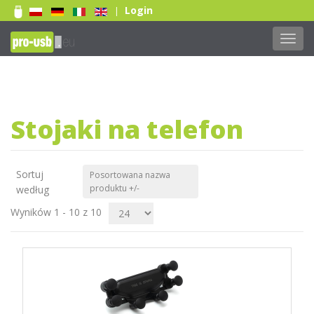
Login
|
Toggl
navig
Print 1 color
Print two colors
Full-color print
Stojaki na telefon
Czytaj więcej...
Sortuj
Posortowana nazwa
produktu +/-
według
Wyników 1 - 10 z 10
Print 1 color