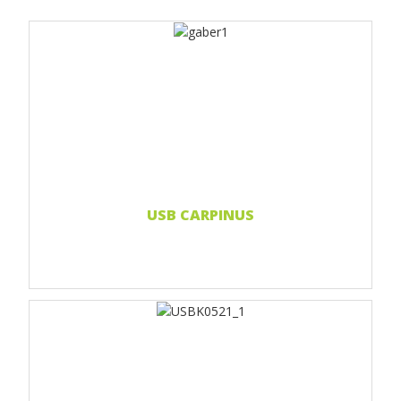
Print 1 farbe
Print two colors
Full-color print
Laser-Gravur
Weiterlesen...
USB CARPINUS