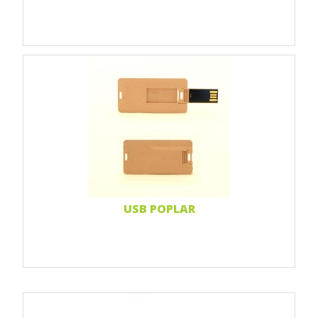
Print 1 farbe
Print 2-farbig
Print Full color
Weiterlesen...
USB POPLAR