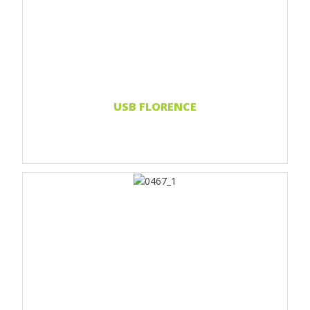
Print 2-farbig
Print Full color
Weiterlesen...
USB FLORENCE
Print 1 farbe
Print 2-farbig
Print Full color
Laser-Gravur
Doming-Aufkleber