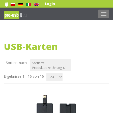
Login
|
Toggl
navig
Print Full color
Weiterlesen...
USB-Karten
Sortiert nach
Sortierte
Produktbezeichnung +/-
Ergebnisse 1 - 16 von 16
Print Full color