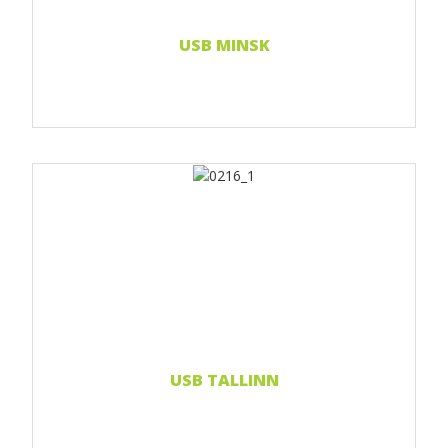
USB MINSK
Print 1 farbe
Print 2-farbig
Print Full color
Weiterlesen...
USB TALLINN