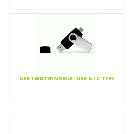
Print 1 farbe
Print two colors
Full-color print
Laser-Gravur
Weiterlesen...
USB TWISTER MOBILE - USB-A / C-TYPE