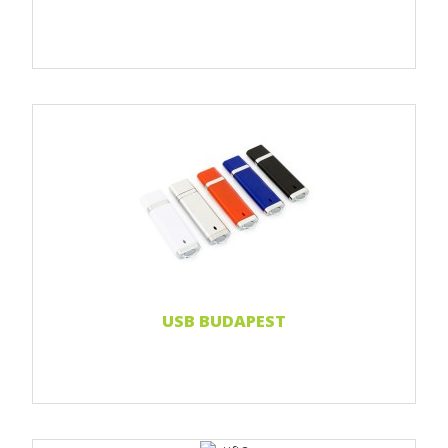
Print 1 farbe
Print 2-farbig
Print Full color
Weiterlesen...
USB BUDAPEST