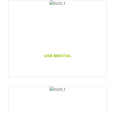
Print 1 farbe
Print 2-farbig
Print Full color
Weiterlesen...
USB BRISTOL