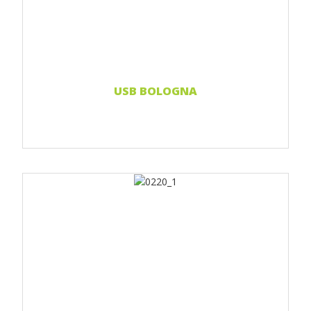
Print 2-farbig
Print Full color
Weiterlesen...
USB BOLOGNA
Print 1 farbe
Print 2-farbig
Print Full color
Weiterlesen...