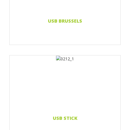
Doming-Aufkleber
Weiterlesen...
USB BRUSSELS
Print 1 farbe
Print 2-farbig
Print Full color
Doming-Aufkleber
Weiterlesen...
USB STICK