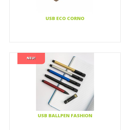
Weiterlesen...
USB ECO CORNO
NEU!
Print 1 farbe
Print 2-farbig
Print Full color
Laser-Gravur
Doming-Aufkleber
Weiterlesen...
USB BALLPEN FASHION