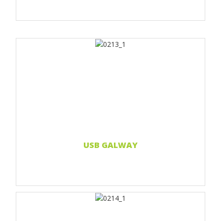
Print 1 farbe
Print 2-farbig
Print Full color
Weiterlesen...
USB GALWAY