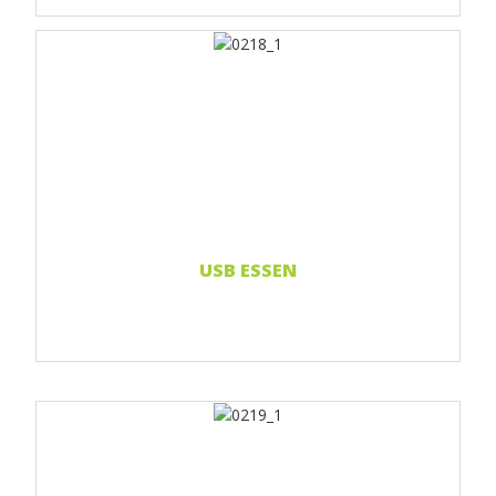
Print 1 farbe
Print 2-farbig
Print Full color
Weiterlesen...
USB ESSEN
Print 1 farbe