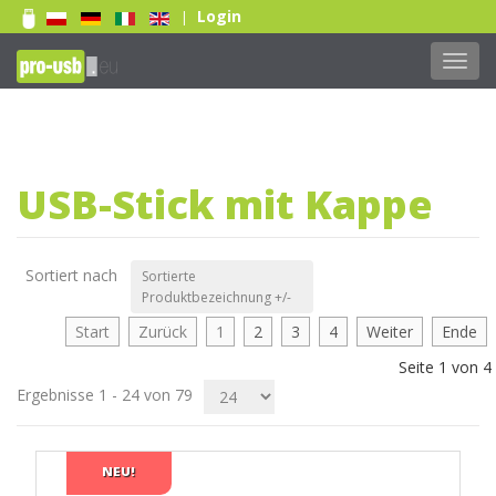
Login
|
Toggl
navig
Print 1 farbe
USB-Stick mit Kappe
Print 2-farbig
Print Full color
Laser-Gravur
Sortiert nach
Sortierte
Doming-Aufkleber
Produktbezeichnung +/-
Weiterlesen...
Start
Zurück
1
2
3
4
Weiter
Ende
Seite 1 von 4
Ergebnisse 1 - 24 von 79
NEU!