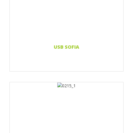
Print 1 farbe
Print 2-farbig
Print Full color
Weiterlesen...
USB SOFIA
Print 1 farbe
Print 2-farbig
Print Full color
Weiterlesen...