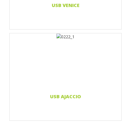
USB VENICE
Print 1 farbe
Print 2-farbig
Print Full color
Weiterlesen...
USB AJACCIO