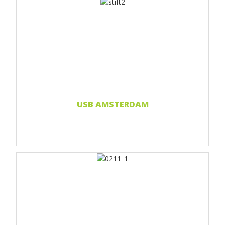
Print 1 farbe
Print 2-farbig
Print Full color
Doming-Aufkleber
Weiterlesen...
USB AMSTERDAM
Print 1 farbe
Print 2-farbig
Print Full color