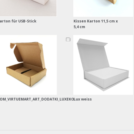
arton für USB-Stick
Kissen Karton 11,5 cm x
5,4 cm
OM_VIRTUEMART_ART_DODATKI_LUXEKO
Lux weiss