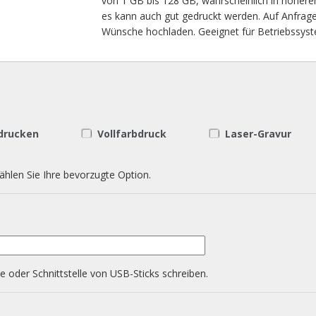
von 1 GB bis 128 GB, wahrscheinlich in höheren
es kann auch gut gedruckt werden. Auf Anfrage
Wünsche hochladen. Geeignet für Betriebssyste
 drucken
Vollfarbdruck
Laser-Gravur
len Sie Ihre bevorzugte Option.
 oder Schnittstelle von USB-Sticks schreiben.