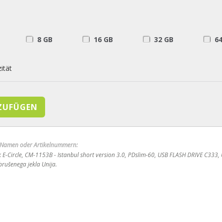
8 GB
16 GB
32 GB
6
ität
n Namen oder Artikelnummern:
 E-Circle, CM-1153B - Istanbul short version 3.0, PDslim-60, USB FLASH DRIVE C333, 
rušenega jekla Unija.